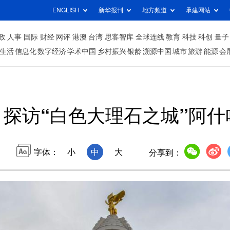
ENGLISH
新华报刊
地方频道
承建网站
政
人事
国际
财经
网评
港澳
台湾
思客智库
全球连线
教育
科技
科创
量子
生活
信息化
数字经济
学术中国
乡村振兴
银龄
溯源中国
城市
旅游
能源
会
探访“白色大理石之城”阿什
字体：
小
中
大
分享到：