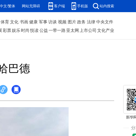
中文/繁体
网站无障碍
客户端
手机版
站内搜索
体育
文化
书画
健康
军事
访谈
视频
图片
政务
法律
中央文件
展
彩票
娱乐
时尚
悦读
公益
一带一路
亚太网
上市公司
文化产业
哈巴德