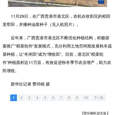
学术中国
乡村振兴
银龄
溯源中国
11月29日，在广西贵港市港北区，农机在收割完的稻田
城市
旅游
能源
会展
里犁田，并播种油菜种子（无人机照片）。
彩票
娱乐
时尚
悦读
近年来，广西贵港市港北区不断优化种植结构，积极探
公益
一带一路
亚太网
上市公司
索推广“稻菜轮作”发展模式，充分利用土地空闲期发展秋冬蔬
文化产业
菜种植，让“冬闲田”成为“增收田”。目前，港北区“稻菜轮
作”种植面积近11万亩，有效促进秋冬季节农业增产，助力农
民增收。
地方频道
新华社记者 曹祎铭 摄
北京
天津
河北
山西
辽宁
吉林
上海
江苏
1
2
3
4
5
6
7
8
9
10
下一页
浙江
安徽
福建
江西
【责任编辑:赵文涵 】