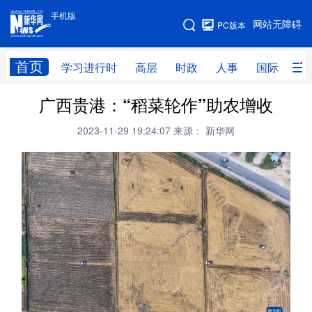
手机版
手机版
网站无障碍
PC版本
网站地图
首页
学习进行时
高层
时政
人事
国际
财
广西贵港：“稻菜轮作”助农增收
学习进行时
高层
时政
人事
2023-11-29 19:24:07
来源： 新华网
国际
财经
网评
港澳
台湾
思客智库
全球连线
教育
科技
科创
量子
体育
文化
书画
健康
军事
访谈
视频
图片
政务
法律
中央文件
金融
汽车
食品
人居
信息化
数字经济