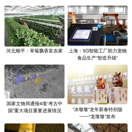
山东
河南
湖北
湖南
广东
广西
海南
重庆
四川
贵州
云南
西藏
陕西
甘肃
青海
宁夏
上海：5G智能工厂助力宠物
河北顺平：草莓飘香富农家
新疆
内蒙古
黑龙江
食品生产“智造升级”
多语种频道
English
Español
Français
عربى
Русский язык
日本語
한국어
国家文物局通报4项“考古中
“冰墩墩”龙年新春特别版
国”重大项目重要进展情况
Deutsch
Português
——“龙墩墩”发布