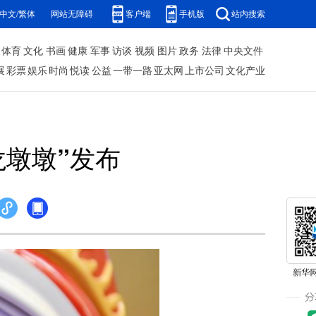
中文/繁体
网站无障碍
客户端
手机版
站内搜索
体育
文化
书画
健康
军事
访谈
视频
图片
政务
法律
中央文件
展
彩票
娱乐
时尚
悦读
公益
一带一路
亚太网
上市公司
文化产业
龙墩墩”发布