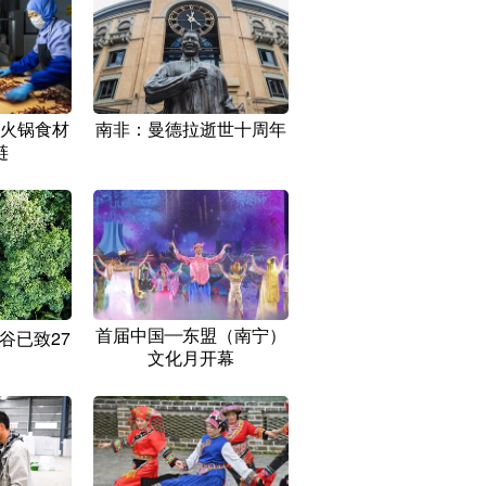
火锅食材
南非：曼德拉逝世十周年
链
首届中国—东盟（南宁）
谷已致27
文化月开幕