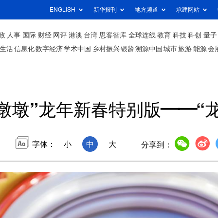
ENGLISH
新华报刊
地方频道
承建网站
政
人事
国际
财经
网评
港澳
台湾
思客智库
全球连线
教育
科技
科创
量子
生活
信息化
数字经济
学术中国
乡村振兴
银龄
溯源中国
城市
旅游
能源
会
墩墩”龙年新春特别版——“
字体：
小
中
大
分享到：