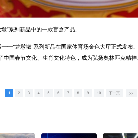
墩墩”系列新品中的一款盲盒产品。
——“龙墩墩”系列新品在国家体育场金色大厅正式发布。
了中国春节文化、生肖文化特色，成为弘扬奥林匹克精神
1
2
3
4
5
6
7
8
9
10
下一页
>>|