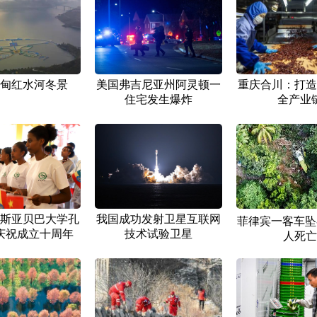
甸红水河冬景
美国弗吉尼亚州阿灵顿一
重庆合川：打造
住宅发生爆炸
全产业
斯亚贝巴大学孔
我国成功发射卫星互联网
菲律宾一客车坠
庆祝成立十周年
技术试验卫星
人死亡