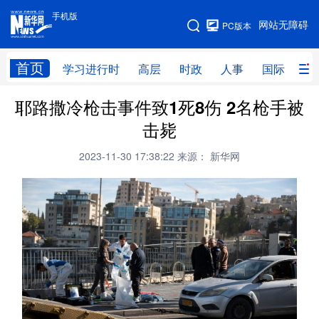
手机版
手机版
网站无障碍
PC版本
网站地图
首页
学习进行时
高层
时政
人事
国际
财
耶路撒冷枪击事件致1死8伤 2名枪手被
学习进行时
高层
时政
人事
击毙
国际
财经
网评
港澳
2023-11-30 17:38:22
来源： 新华网
台湾
思客智库
全球连线
教育
科技
科创
量子
体育
文化
书画
健康
军事
访谈
视频
图片
政务
法律
中央文件
金融
汽车
食品
人居
信息化
数字经济