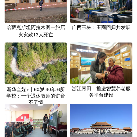
哈萨克斯坦阿拉木图一旅店
广西玉林：玉商回归共发展
火灾致13人死亡
浙江青田：推进智慧养老服
新华全媒+丨60岁·40年·6所
务平台建设
学校：一个退休教师的讲台
不了情