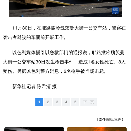
学术中国
乡村振兴
银龄
溯源中国
城市
旅游
能源
会展
11月30日，在耶路撒冷魏茨曼大街一公交车站，警察在
彩票
娱乐
时尚
悦读
袭击者驾驶的车辆前开展工作。
公益
一带一路
亚太网
上市公司
以色列媒体援引以急救部门的通报说，耶路撒冷魏茨曼
文化产业
大街一公交车站30日发生枪击事件，造成1名女性死亡、8人
受伤。另据以色列警方消息，2名枪手被当场击毙。
地方频道
新华社记者 陈君清 摄
北京
天津
河北
山西
1
2
3
4
5
下一页
辽宁
吉林
上海
江苏
【责任编辑:薛涛 】
浙江
安徽
福建
江西