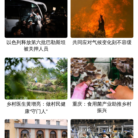
山东
河南
湖北
湖南
广东
广西
海南
重庆
四川
贵州
云南
西藏
陕西
甘肃
青海
宁夏
共同应对气候变化刻不容缓
以色列释放第六批巴勒斯坦
被关押人员
新疆
内蒙古
黑龙江
多语种频道
English
Español
Français
عربى
Русский язык
日本語
한국어
乡村医生黄增亮：做村民健
重庆：食用菌产业助推乡村
振兴
康“守门人”
Deutsch
Português