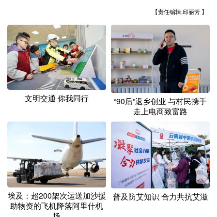
山东
河南
湖北
湖南
【责任编辑:邱丽芳 】
广东
广西
海南
重庆
四川
贵州
云南
西藏
陕西
甘肃
青海
宁夏
新疆
内蒙古
黑龙江
文明交通 你我同行
“90后”返乡创业 与村民携手
走上电商致富路
多语种频道
English
Español
Français
عربى
Русский язык
日本語
한국어
Deutsch
Português
埃及：超200架次运送加沙援
普及防艾知识 合力共抗艾滋
助物资的飞机降落阿里什机
场