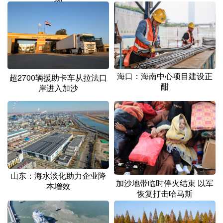
海口：海南中心项目建设正
超2700辆援助卡车从拉法口
酣
岸进入加沙
山东：海水淡化助力企业降
加沙地带临时停火结束 以军
本增效
恢复打击哈马斯