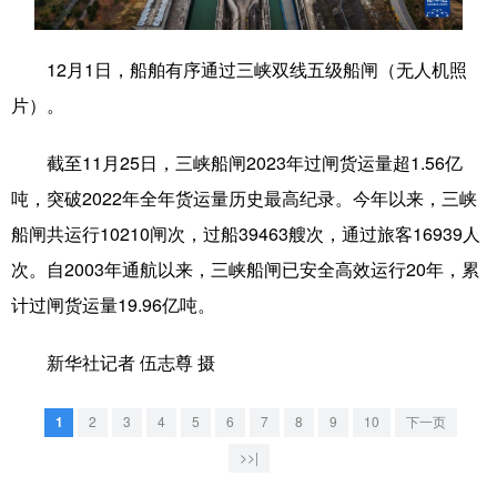
学术中国
乡村振兴
银龄
溯源中国
12月1日，船舶有序通过三峡双线五级船闸（无人机照
城市
旅游
能源
会展
片）。
彩票
娱乐
时尚
悦读
截至11月25日，三峡船闸2023年过闸货运量超1.56亿
公益
一带一路
亚太网
上市公司
吨，突破2022年全年货运量历史最高纪录。今年以来，三峡
文化产业
船闸共运行10210闸次，过船39463艘次，通过旅客16939人
次。自2003年通航以来，三峡船闸已安全高效运行20年，累
计过闸货运量19.96亿吨。
地方频道
新华社记者 伍志尊 摄
北京
天津
河北
山西
辽宁
吉林
上海
江苏
1
2
3
4
5
6
7
8
9
10
下一页
浙江
安徽
福建
江西
>>|