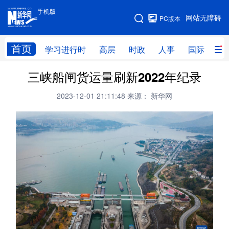
手机版
手机版
网站无障碍
PC版本
网站地图
首页
学习进行时
高层
时政
人事
国际
财
三峡船闸货运量刷新2022年纪录
学习进行时
高层
时政
人事
2023-12-01 21:11:48
来源： 新华网
国际
财经
网评
港澳
台湾
思客智库
全球连线
教育
科技
科创
量子
体育
文化
书画
健康
军事
访谈
视频
图片
政务
法律
中央文件
金融
汽车
食品
人居
信息化
数字经济