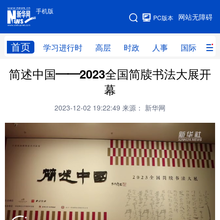
手机版
手机版
网站无障碍
PC版本
网站地图
首页
学习进行时
高层
时政
人事
国际
财
简述中国——2023全国简牍书法大展开
学习进行时
高层
时政
人事
幕
国际
财经
网评
港澳
2023-12-02 19:22:49
来源： 新华网
台湾
思客智库
全球连线
教育
科技
科创
量子
体育
文化
书画
健康
军事
访谈
视频
图片
政务
法律
中央文件
金融
汽车
食品
人居
信息化
数字经济