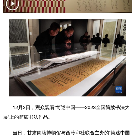
学术中国
乡村振兴
银龄
溯源中国
城市
旅游
能源
会展
彩票
娱乐
时尚
悦读
公益
一带一路
亚太网
上市公司
文化产业
地方频道
北京
天津
河北
山西
12月2日，观众观看“简述中国——2023全国简牍书法大
辽宁
吉林
上海
江苏
展”上的简牍书法作品。
浙江
安徽
福建
江西
当日，甘肃简牍博物馆与西泠印社联合主办的“简述中国