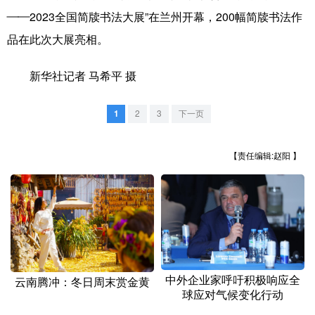
山东
河南
湖北
湖南
——2023全国简牍书法大展”在兰州开幕，200幅简牍书法作
广东
广西
海南
重庆
品在此次大展亮相。
四川
贵州
云南
西藏
新华社记者 马希平 摄
陕西
甘肃
青海
宁夏
1
2
3
下一页
新疆
内蒙古
黑龙江
【责任编辑:赵阳 】
多语种频道
English
Español
Français
عربى
Русский язык
日本語
한국어
Deutsch
Português
中外企业家呼吁积极响应全
云南腾冲：冬日周末赏金黄
球应对气候变化行动