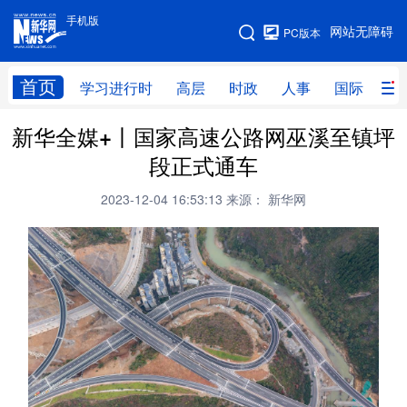
手机版
手机版
网站无障碍
PC版本
网站地图
首页
学习进行时
高层
时政
人事
国际
财
新华全媒+丨国家高速公路网巫溪至镇坪
学习进行时
高层
时政
人事
段正式通车
国际
财经
网评
港澳
2023-12-04 16:53:13
来源： 新华网
台湾
思客智库
全球连线
教育
科技
科创
量子
体育
文化
书画
健康
军事
访谈
视频
图片
政务
法律
中央文件
金融
汽车
食品
人居
信息化
数字经济