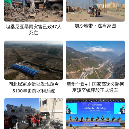
加沙地带：逃离家园
坦桑尼亚暴雨灾害已致47人
死亡
湖北屈家岭遗址发现距今
新华全媒+丨国家高速公路网
巫溪至镇坪段正式通车
5100年史前水利系统