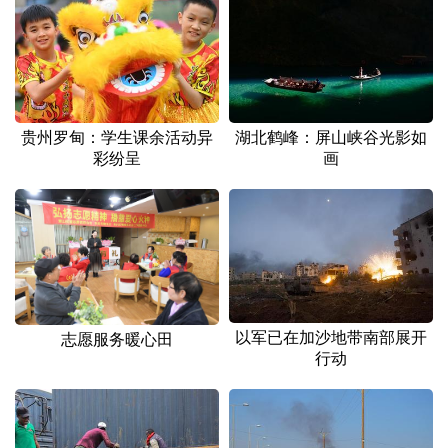
贵州罗甸：学生课余活动异
湖北鹤峰：屏山峡谷光影如
彩纷呈
画
以军已在加沙地带南部展开
志愿服务暖心田
行动