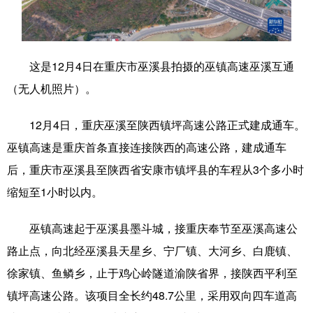
学术中国
乡村振兴
银龄
溯源中国
城市
旅游
能源
会展
这是12月4日在重庆市巫溪县拍摄的巫镇高速巫溪互通
彩票
娱乐
时尚
悦读
（无人机照片）。
公益
一带一路
亚太网
上市公司
12月4日，重庆巫溪至陕西镇坪高速公路正式建成通车。
文化产业
巫镇高速是重庆首条直接连接陕西的高速公路，建成通车
后，重庆市巫溪县至陕西省安康市镇坪县的车程从3个多小时
缩短至1小时以内。
地方频道
巫镇高速起于巫溪县墨斗城，接重庆奉节至巫溪高速公
北京
天津
河北
山西
路止点，向北经巫溪县天星乡、宁厂镇、大河乡、白鹿镇、
辽宁
吉林
上海
江苏
徐家镇、鱼鳞乡，止于鸡心岭隧道渝陕省界，接陕西平利至
浙江
安徽
福建
江西
镇坪高速公路。该项目全长约48.7公里，采用双向四车道高