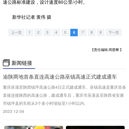
山东
河南
湖北
湖南
速公路标准建设，设计速度80公里/小时。
广东
广西
海南
重庆
新华社记者 黄伟 摄
四川
贵州
云南
西藏
上一页
1
2
3
4
5
6
7
8
9
下一页
陕西
甘肃
青海
宁夏
新疆
内蒙古
黑龙江
【责任编辑:周楚卿 】
新闻链接
多语种频道
渝陕两地首条直连高速公路巫镇高速正式建成通车
English
Español
Français
عربى
重庆巫溪至陕西镇坪高速公路4日正式建成通车。巫镇高速是重庆首条
直接连接陕西的高速公路，建成通车后，重庆市巫溪县至陕西省安康
Русский язык
日本語
한국어
市镇坪县的车程从3个多小时缩短至1小时以内。
Deutsch
Português
2023-12-04