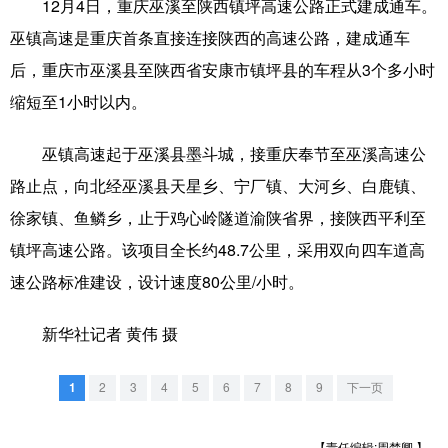
山东
河南
湖北
湖南
12月4日，重庆巫溪至陕西镇坪高速公路正式建成通车。
巫镇高速是重庆首条直接连接陕西的高速公路，建成通车
广东
广西
海南
重庆
后，重庆市巫溪县至陕西省安康市镇坪县的车程从3个多小时
四川
贵州
云南
西藏
缩短至1小时以内。
陕西
甘肃
青海
宁夏
巫镇高速起于巫溪县墨斗城，接重庆奉节至巫溪高速公
新疆
内蒙古
黑龙江
路止点，向北经巫溪县天星乡、宁厂镇、大河乡、白鹿镇、
徐家镇、鱼鳞乡，止于鸡心岭隧道渝陕省界，接陕西平利至
多语种频道
镇坪高速公路。该项目全长约48.7公里，采用双向四车道高
速公路标准建设，设计速度80公里/小时。
English
Español
Français
عربى
Русский язык
日本語
한국어
新华社记者 黄伟 摄
Deutsch
Português
1
2
3
4
5
6
7
8
9
下一页
【责任编辑:周楚卿 】