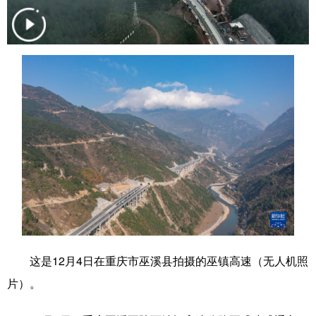
学术中国
乡村振兴
银龄
溯源中国
城市
旅游
能源
会展
彩票
娱乐
时尚
悦读
公益
一带一路
亚太网
上市公司
文化产业
地方频道
北京
天津
河北
山西
辽宁
吉林
上海
江苏
这是12月4日在重庆市巫溪县拍摄的巫镇高速（无人机照
片）。
浙江
安徽
福建
江西