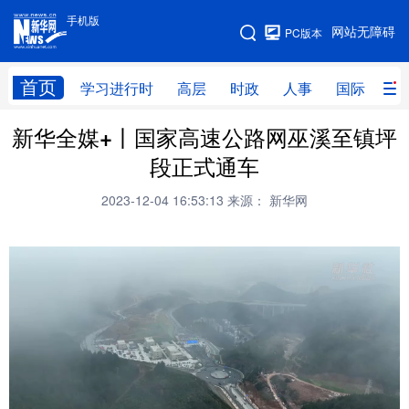
手机版
手机版
网站无障碍
PC版本
网站地图
首页
学习进行时
高层
时政
人事
国际
财
新华全媒+丨国家高速公路网巫溪至镇坪
学习进行时
高层
时政
人事
段正式通车
国际
财经
网评
港澳
2023-12-04 16:53:13
来源： 新华网
台湾
思客智库
全球连线
教育
科技
科创
量子
体育
文化
书画
健康
军事
访谈
视频
图片
政务
法律
中央文件
金融
汽车
食品
人居
信息化
数字经济