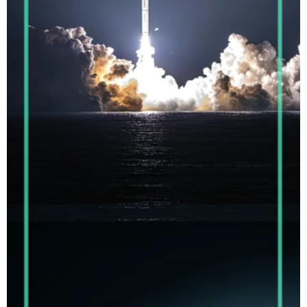
学术中国
乡村振兴
银龄
溯源中国
城市
旅游
能源
会展
彩票
娱乐
时尚
悦读
公益
一带一路
亚太网
上市公司
文化产业
地方频道
北京
天津
河北
山西
辽宁
吉林
上海
江苏
浙江
安徽
福建
江西