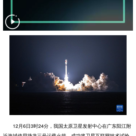
山东
河南
湖北
湖南
广东
广西
海南
重庆
四川
贵州
云南
西藏
陕西
甘肃
青海
宁夏
新疆
内蒙古
黑龙江
多语种频道
English
Español
Français
عربى
Русский язык
日本語
한국어
Deutsch
Português
12月6日3时24分，我国太原卫星发射中心在广东阳江附
近海域使用捷龙三号运载火箭，成功将卫星互联网技术试验