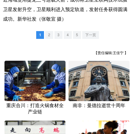
卫星发射升空，卫星顺利进入预定轨道，发射任务获得圆满
成功。新华社发（张敬宜 摄）
1
2
3
4
5
下一页
【责任编辑:王佳宁 】
重庆合川：打造火锅食材全
南非：曼德拉逝世十周年
产业链