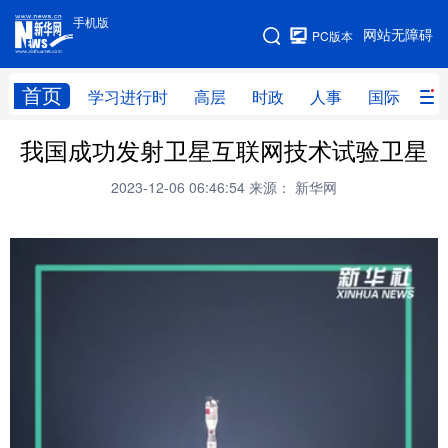
手机版
手机版
网站无障碍
PC版本
网站地图
首页
学习进行时
高层
时政
人事
国际
财
我国成功发射卫星互联网技术试验卫星
学习进行时
高层
时政
人事
2023-12-06 06:46:54
来源： 新华网
国际
财经
网评
港澳
台湾
思客智库
全球连线
教育
科技
科创
量子
体育
文化
书画
健康
军事
访谈
视频
图片
政务
法律
中央文件
金融
汽车
食品
人居
信息化
数字经济