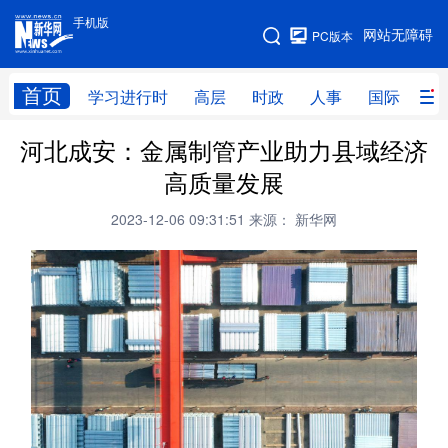
手机版
手机版
网站无障碍
PC版本
网站地图
首页
学习进行时
高层
时政
人事
国际
财
河北成安：金属制管产业助力县域经济
学习进行时
高层
时政
人事
高质量发展
国际
财经
网评
港澳
2023-12-06 09:31:51
来源： 新华网
台湾
思客智库
全球连线
教育
科技
科创
量子
体育
文化
书画
健康
军事
访谈
视频
图片
政务
法律
中央文件
金融
汽车
食品
人居
信息化
数字经济