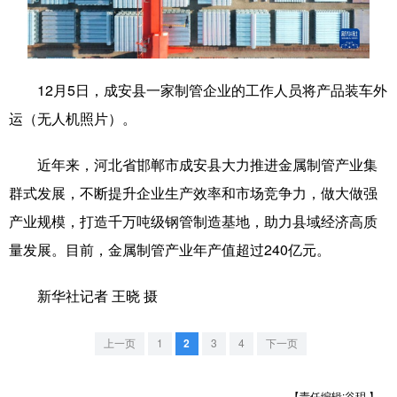
学术中国
乡村振兴
银龄
溯源中国
城市
旅游
能源
会展
12月5日，成安县一家制管企业的工作人员将产品装车外
彩票
娱乐
时尚
悦读
运（无人机照片）。
公益
一带一路
亚太网
上市公司
近年来，河北省邯郸市成安县大力推进金属制管产业集
文化产业
群式发展，不断提升企业生产效率和市场竞争力，做大做强
产业规模，打造千万吨级钢管制造基地，助力县域经济高质
地方频道
量发展。目前，金属制管产业年产值超过240亿元。
北京
天津
河北
山西
新华社记者 王晓 摄
辽宁
吉林
上海
江苏
上一页
1
2
3
4
下一页
浙江
安徽
福建
江西
【责任编辑:谷玥 】