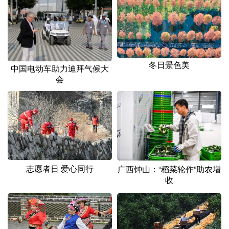
冬日景色美
中国电动车助力迪拜气候大
会
志愿者日 爱心同行
广西钟山：“稻菜轮作”助农增
收