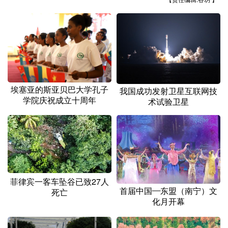
山东
河南
湖北
湖南
广东
广西
海南
重庆
四川
贵州
云南
西藏
陕西
甘肃
青海
宁夏
新疆
内蒙古
黑龙江
埃塞亚的斯亚贝巴大学孔子
我国成功发射卫星互联网技
学院庆祝成立十周年
术试验卫星
多语种频道
English
Español
Français
عربى
Русский язык
日本語
한국어
菲律宾一客车坠谷已致27人
首届中国—东盟（南宁）文
Deutsch
Português
死亡
化月开幕