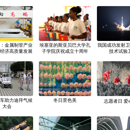
：金属制管产业
埃塞亚的斯亚贝巴大学孔
我国成功发射卫
经济高质量发展
子学院庆祝成立十周年
技术试验
车助力迪拜气候
冬日景色美
志愿者日 爱
大会