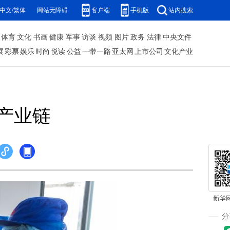
中文/繁体
网站无障碍
客户端
手机版
站内搜索
体育
文化
书画
健康
军事
访谈
视频
图片
政务
法律
中央文件
展
彩票
娱乐
时尚
悦读
公益
一带一路
亚太网
上市公司
文化产业
产业链