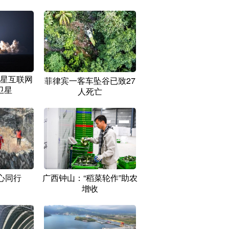
星互联网
菲律宾一客车坠谷已致27
卫星
人死亡
心同行
广西钟山：“稻菜轮作”助农
增收