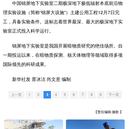
山东
河南
湖北
湖南
中国锦屏地下实验室二期极深地下极低辐射本底前沿物
理实验设施（简称“锦屏大设施”）土建公用工程12月7日完
广东
广西
海南
重庆
工，具备实验条件。这标志着世界最深、最大的极深地下实
四川
贵州
云南
西藏
验室正式投入科学运行。
陕西
甘肃
青海
宁夏
锦屏地下实验室是我国开展暗物质研究的绝佳场所。自
新疆
内蒙古
黑龙江
一期投运以来，在暗物质探测、核天体物理等领域取得多项
国际领先的科研成果。
多语种频道
新华社发 胥冰洁 尚文意 编制
English
Español
Français
عربى
上一页
1
2
3
4
5
6
7
8
9
下一页
Русский язык
日本語
한국어
Deutsch
Português
【责任编辑:施歌 】