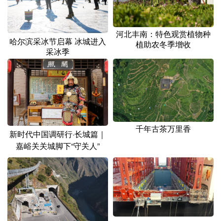
河北丰南：特色观赏植物种
哈尔滨采冰节启幕 冰城进入
植助农冬季增收
采冰季
千年古茶万里香
新时代中国调研行·长城篇｜
嘉峪关关城脚下“守关人”