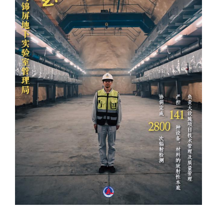
学术中国
乡村振兴
银龄
溯源中国
城市
旅游
能源
会展
彩票
娱乐
时尚
悦读
公益
一带一路
亚太网
上市公司
文化产业
地方频道
北京
天津
河北
山西
辽宁
吉林
上海
江苏
浙江
安徽
福建
江西