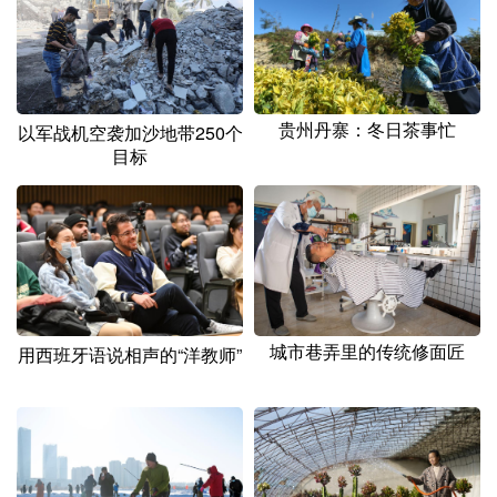
贵州丹寨：冬日茶事忙
以军战机空袭加沙地带250个
目标
城市巷弄里的传统修面匠
用西班牙语说相声的“洋教师”