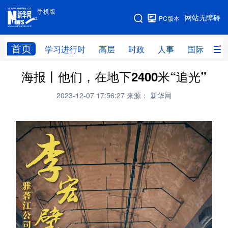
手机版
手机版
网站无障碍
PC版本
网站地图
首页
学习进行时
高层
时政
人事
国际
财
海报丨他们，在地下2400米“追光”
学习进行时
高层
时政
人事
2023-12-07 17:56:27
来源： 新华网
国际
财经
网评
港澳
台湾
思客智库
全球连线
教育
科技
科创
量子
体育
文化
书画
健康
军事
访谈
视频
图片
政务
法律
中央文件
金融
汽车
食品
人居
信息化
数字经济