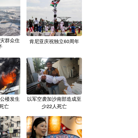
灾群众住
肯尼亚庆祝独立60周年
子
公楼发生
以军空袭加沙南部造成至
死亡
少22人死亡