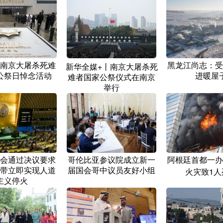
南京大屠杀死难
黑龙江尚志：受
新华全媒+丨南京大屠杀死
公祭日悼念活动
进暖屋
难者国家公祭仪式在南京
举行
会通过决议要求
哥伦比亚参议院成立新一
阿根廷首都一办
带立即实现人道
届国会哥中议员友好小组
火灾致1人
主义停火