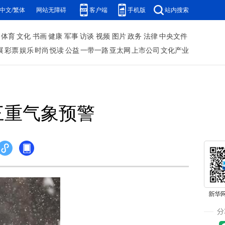
中文/繁体
网站无障碍
客户端
手机版
站内搜索
体育
文化
书画
健康
军事
访谈
视频
图片
政务
法律
中央文件
展
彩票
娱乐
时尚
悦读
公益
一带一路
亚太网
上市公司
文化产业
三重气象预警