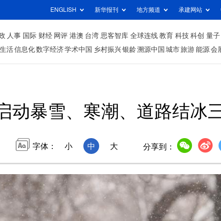
ENGLISH
新华报刊
地方频道
承建网站
政
人事
国际
财经
网评
港澳
台湾
思客智库
全球连线
教育
科技
科创
量子
生活
信息化
数字经济
学术中国
乡村振兴
银龄
溯源中国
城市
旅游
能源
会
启动暴雪、寒潮、道路结冰
字体：
小
中
大
分享到：