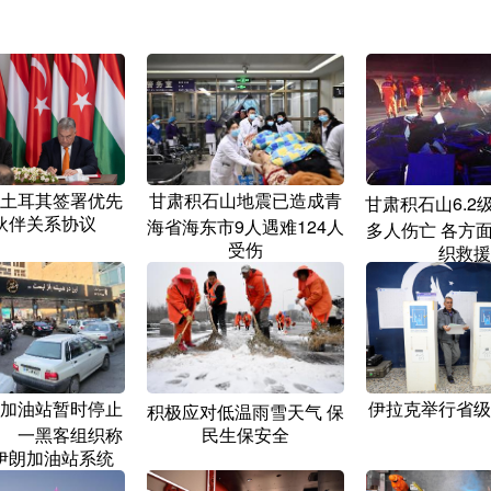
土耳其签署优先
甘肃积石山地震已造成青
甘肃积石山6.2
伙伴关系协议
海省海东市9人遇难124人
多人伤亡 各方
受伤
织救援
加油站暂时停止
伊拉克举行省级
积极应对低温雨雪天气 保
 一黑客组织称
民生保安全
伊朗加油站系统