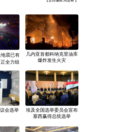
【责任编辑:周楚卿 】
几内亚首都科纳克里油库
级地震已有
爆炸发生火灾
面正全力组
议会选举
埃及全国选举委员会宣布
塞西赢得总统选举