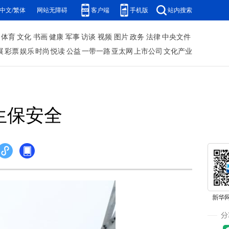
中文/繁体
网站无障碍
客户端
手机版
站内搜索
体育
文化
书画
健康
军事
访谈
视频
图片
政务
法律
中央文件
展
彩票
娱乐
时尚
悦读
公益
一带一路
亚太网
上市公司
文化产业
生保安全