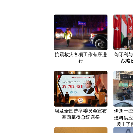
抗震救灾各项工作有序进
匈牙利与
行
战略
埃及全国选举委员会宣布
伊朗一些
塞西赢得总统选举
燃料供应
袭击了