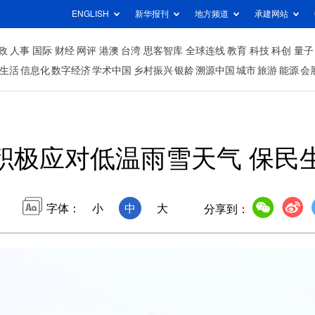
ENGLISH
新华报刊
地方频道
承建网站
政
人事
国际
财经
网评
港澳
台湾
思客智库
全球连线
教育
科技
科创
量子
生活
信息化
数字经济
学术中国
乡村振兴
银龄
溯源中国
城市
旅游
能源
会
积极应对低温雨雪天气 保民
字体：
小
中
大
分享到：