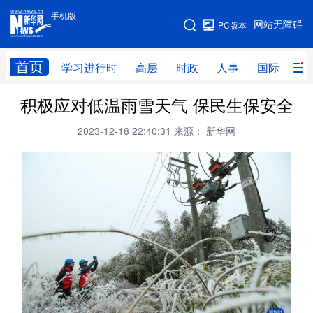
手机版
手机版
网站无障碍
PC版本
网站地图
首页
学习进行时
高层
时政
人事
国际
财
积极应对低温雨雪天气 保民生保安全
学习进行时
高层
时政
人事
2023-12-18 22:40:31
来源： 新华网
国际
财经
网评
港澳
台湾
思客智库
全球连线
教育
科技
科创
量子
体育
文化
书画
健康
军事
访谈
视频
图片
政务
法律
中央文件
金融
汽车
食品
人居
信息化
数字经济