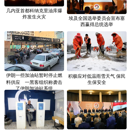
几内亚首都科纳克里油库爆
炸发生火灾
埃及全国选举委员会宣布塞
西赢得总统选举
伊朗一些加油站暂时停止燃
积极应对低温雨雪天气 保民
料供应 一黑客组织称袭击
生保安全
了伊朗加油站系统