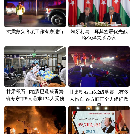
山东
河南
湖北
湖南
广东
广西
海南
重庆
四川
贵州
云南
西藏
抗震救灾各项工作有序进行
匈牙利与土耳其签署优先战
略伙伴关系协议
陕西
甘肃
青海
宁夏
新疆
内蒙古
黑龙江
多语种频道
English
Español
Français
عربى
甘肃积石山地震已造成青海
甘肃积石山6.2级地震已有多
省海东市9人遇难124人受伤
人伤亡 各方面正全力组织救
Русский язык
日本語
한국어
援
Deutsch
Português