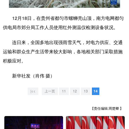
学术中国
乡村振兴
银龄
溯源中国
12月18日，在贵州省都匀市螺蛳壳山顶，南方电网都匀
城市
旅游
能源
会展
供电局市郊分局工作人员使用红外测温仪检测设备状况。
彩票
娱乐
时尚
悦读
连日来，全国多地出现强雨雪天气，对电力供应、交通
公益
一带一路
亚太网
上市公司
运输和群众生产生活带来较大影响，各地相关部门采取措施
文化产业
积极应对。
新华社发（肖伟 摄）
地方频道
|<<
上一页
11
12
13
14
北京
天津
河北
山西
辽宁
吉林
上海
江苏
【责任编辑:周楚卿 】
浙江
安徽
福建
江西