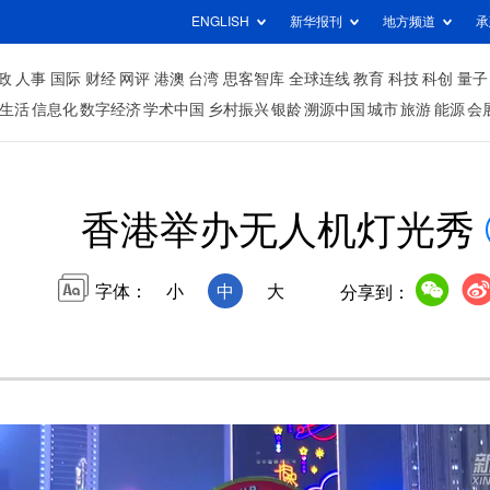
ENGLISH
新华报刊
地方频道
承
政
人事
国际
财经
网评
港澳
台湾
思客智库
全球连线
教育
科技
科创
量子
生活
信息化
数字经济
学术中国
乡村振兴
银龄
溯源中国
城市
旅游
能源
会
香港举办无人机灯光秀
字体：
小
中
大
分享到：