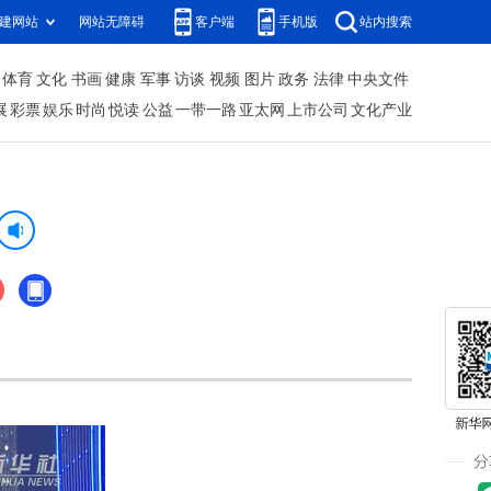
建网站
网站无障碍
客户端
手机版
站内搜索
体育
文化
书画
健康
军事
访谈
视频
图片
政务
法律
中央文件
展
彩票
娱乐
时尚
悦读
公益
一带一路
亚太网
上市公司
文化产业