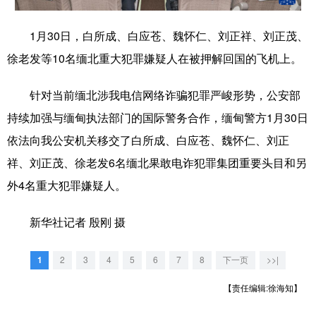
学术中国
乡村振兴
银龄
溯源中国
1月30日，白所成、白应苍、魏怀仁、刘正祥、刘正茂、
城市
旅游
能源
会展
徐老发等10名缅北重大犯罪嫌疑人在被押解回国的飞机上。
彩票
娱乐
时尚
悦读
针对当前缅北涉我电信网络诈骗犯罪严峻形势，公安部
公益
一带一路
亚太网
上市公司
持续加强与缅甸执法部门的国际警务合作，缅甸警方1月30日
依法向我公安机关移交了白所成、白应苍、魏怀仁、刘正
文化产业
祥、刘正茂、徐老发6名缅北果敢电诈犯罪集团重要头目和另
外4名重大犯罪嫌疑人。
地方频道
新华社记者 殷刚 摄
北京
天津
河北
山西
辽宁
吉林
上海
江苏
1
2
3
4
5
6
7
8
下一页
>>|
【责任编辑:徐海知】
浙江
安徽
福建
江西