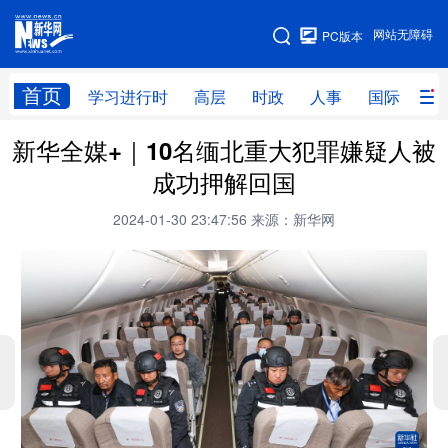
手机版
网站无障碍
PC版本
网站地图
首页
学习进行时
高层
时政
人事
国际
财
新华全媒+｜10名缅北重大犯罪嫌疑人被
学习进行时
高层
时政
人事
成功押解回国
国际
财经
网评
港澳
2024-01-30 23:47:56
来源：新华网
台湾
思客智库
全球连线
教育
科技
科创
量子
体育
文化
书画
健康
军事
访谈
视频
图片
政务
法律
中央文件
金融
汽车
食品
人居
信息化
数字经济