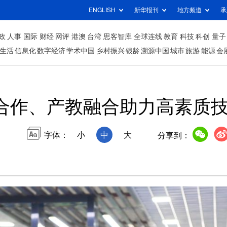
ENGLISH
新华报刊
地方频道
承
政
人事
国际
财经
网评
港澳
台湾
思客智库
全球连线
教育
科技
科创
量子
生活
信息化
数字经济
学术中国
乡村振兴
银龄
溯源中国
城市
旅游
能源
会
合作、产教融合助力高素质
字体：
小
中
大
分享到：