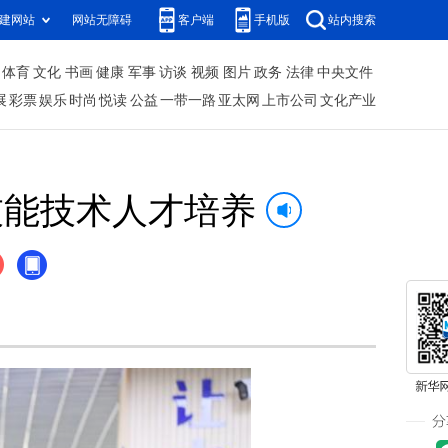
建网站
网站无障碍
客户端
手机版
站内搜索
体育
文化
书画
健康
军事
访谈
视频
图片
政务
法律
中央文件
展
彩票
娱乐
时尚
悦读
公益
一带一路
亚太网
上市公司
文化产业
技能技术人才培养