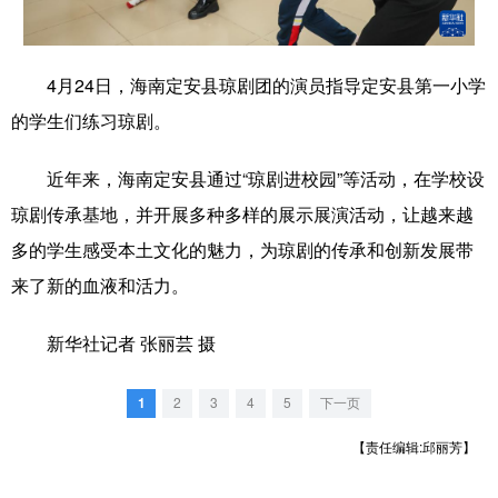
学术中国
乡村振兴
银龄
溯源中国
4月24日，海南定安县琼剧团的演员指导定安县第一小学
城市
旅游
能源
会展
的学生们练习琼剧。
彩票
娱乐
时尚
悦读
近年来，海南定安县通过“琼剧进校园”等活动，在学校设
公益
一带一路
亚太网
上市公司
琼剧传承基地，并开展多种多样的展示展演活动，让越来越
文化产业
多的学生感受本土文化的魅力，为琼剧的传承和创新发展带
来了新的血液和活力。
地方频道
新华社记者 张丽芸 摄
北京
天津
河北
山西
1
2
3
4
5
下一页
辽宁
吉林
上海
江苏
【责任编辑:邱丽芳】
浙江
安徽
福建
江西