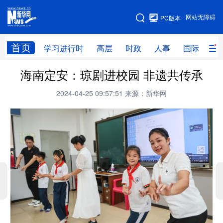
手机版
网站无障碍
PC版本
网站地图
首页
学习进行时
高层
时政
人事
国际
财
海南定安：琼剧进校园 非遗共传承
学习进行时
高层
时政
人事
2024-04-25 09:57:51
来源：新华网
国际
财经
网评
港澳
台湾
思客智库
全球连线
教育
科技
科创
量子
体育
文化
书画
健康
军事
访谈
视频
图片
政务
法律
中央文件
金融
汽车
食品
人居
信息化
数字经济