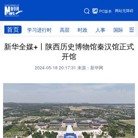
手机版
网站无障碍
PC版本
网站地图
首页
学习进行时
高层
时政
人事
国际
财
新华全媒+丨陕西历史博物馆秦汉馆正式
学习进行时
高层
时政
人事
开馆
国际
财经
网评
港澳
2024-05-18 20:17:31
来源：新华网
台湾
思客智库
全球连线
教育
科技
科创
量子
体育
文化
书画
健康
军事
访谈
视频
图片
政务
法律
中央文件
金融
汽车
食品
人居
信息化
数字经济