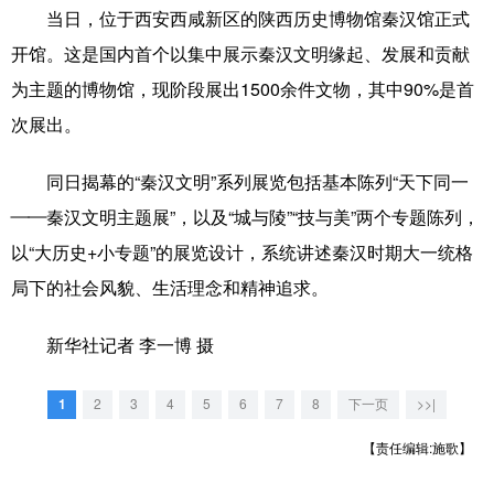
山东
河南
湖北
湖南
当日，位于西安西咸新区的陕西历史博物馆秦汉馆正式
广东
广西
海南
重庆
开馆。这是国内首个以集中展示秦汉文明缘起、发展和贡献
为主题的博物馆，现阶段展出1500余件文物，其中90%是首
四川
贵州
云南
西藏
次展出。
陕西
甘肃
青海
宁夏
同日揭幕的“秦汉文明”系列展览包括基本陈列“天下同一
新疆
内蒙古
黑龙江
——秦汉文明主题展”，以及“城与陵”“技与美”两个专题陈列，
以“大历史+小专题”的展览设计，系统讲述秦汉时期大一统格
多语种频道
局下的社会风貌、生活理念和精神追求。
English
Español
Français
عربى
新华社记者 李一博 摄
Русский язык
日本語
한국어
1
2
3
4
5
6
7
8
下一页
>>|
Deutsch
Português
【责任编辑:施歌】