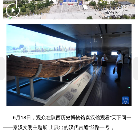
学术中国
乡村振兴
银龄
溯源中国
城市
旅游
能源
会展
彩票
娱乐
时尚
悦读
公益
一带一路
亚太网
上市公司
文化产业
地方频道
北京
天津
河北
山西
辽宁
吉林
上海
江苏
5月18日，观众在陕西历史博物馆秦汉馆观看“天下同一
浙江
安徽
福建
江西
——秦汉文明主题展”上展出的汉代古船“丝路一号”。