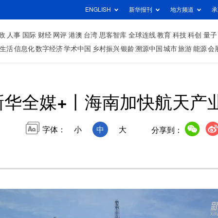
ENGLISH
新华报刊
地方频道
承
政
人事
国际
财经
网评
港澳
台湾
思客智库
全球连线
教育
科技
科创
量子
生活
信息化
数字经济
学术中国
乡村振兴
银龄
溯源中国
城市
旅游
能源
会
新华全媒+丨海南加快航天产
字体：
小
中
大
分享到：