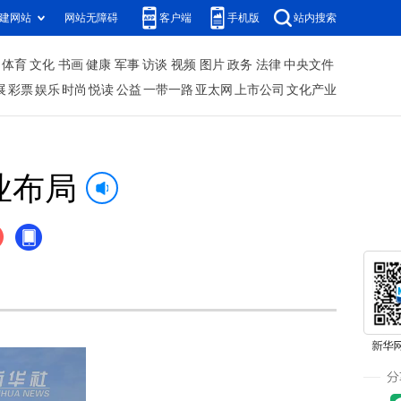
建网站
网站无障碍
客户端
手机版
站内搜索
体育
文化
书画
健康
军事
访谈
视频
图片
政务
法律
中央文件
展
彩票
娱乐
时尚
悦读
公益
一带一路
亚太网
上市公司
文化产业
业布局