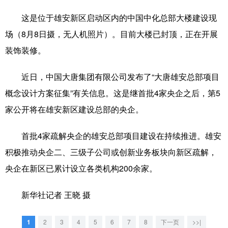
这是位于雄安新区启动区内的中国中化总部大楼建设现
学术中国
乡村振兴
银龄
溯源中国
场（8月8日摄，无人机照片）。目前大楼已封顶，正在开展
城市
旅游
能源
会展
装饰装修。
彩票
娱乐
时尚
悦读
近日，中国大唐集团有限公司发布了“大唐雄安总部项目
公益
一带一路
亚太网
上市公司
概念设计方案征集”有关信息。这是继首批4家央企之后，第5
文化产业
家公开将在雄安新区建设总部的央企。
首批4家疏解央企的雄安总部项目建设在持续推进。雄安
地方频道
积极推动央企二、三级子公司或创新业务板块向新区疏解，
北京
天津
河北
山西
央企在新区已累计设立各类机构200余家。
辽宁
吉林
上海
江苏
新华社记者 王晓 摄
浙江
安徽
福建
江西
1
2
3
4
5
6
7
8
下一页
>>|