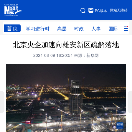
手机版
网站无障碍
PC版本
网站地图
首页
学习进行时
高层
时政
人事
国际
财
北京央企加速向雄安新区疏解落地
学习进行时
高层
时政
人事
2024-08-09 16:20:54
来源：新华网
国际
财经
网评
港澳
台湾
思客智库
全球连线
教育
科技
科创
量子
体育
文化
书画
健康
军事
访谈
视频
图片
政务
法律
中央文件
金融
汽车
食品
人居
信息化
数字经济