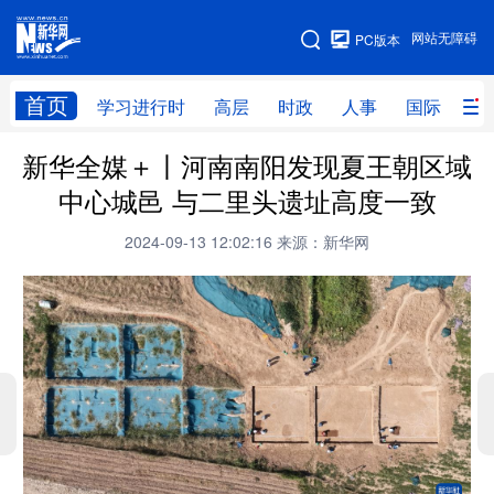
手机版
网站无障碍
PC版本
网站地图
首页
学习进行时
高层
时政
人事
国际
财
新华全媒＋丨河南南阳发现夏王朝区域
学习进行时
高层
时政
人事
中心城邑 与二里头遗址高度一致
国际
财经
网评
港澳
2024-09-13 12:02:16
来源：新华网
台湾
思客智库
全球连线
教育
科技
科创
量子
体育
文化
书画
健康
军事
访谈
视频
图片
政务
法律
中央文件
金融
汽车
食品
人居
信息化
数字经济