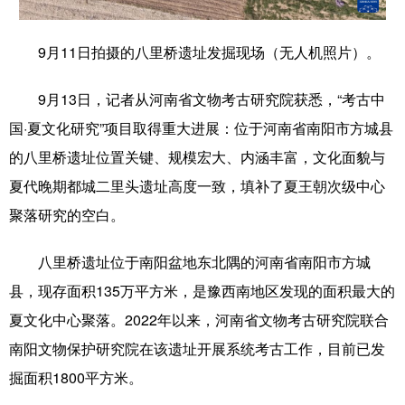
学术中国
乡村振兴
银龄
溯源中国
9月11日拍摄的八里桥遗址发掘现场（无人机照片）。
城市
旅游
能源
会展
9月13日，记者从河南省文物考古研究院获悉，“考古中
彩票
娱乐
时尚
悦读
国·夏文化研究”项目取得重大进展：位于河南省南阳市方城县
公益
一带一路
亚太网
上市公司
的八里桥遗址位置关键、规模宏大、内涵丰富，文化面貌与
夏代晚期都城二里头遗址高度一致，填补了夏王朝次级中心
文化产业
聚落研究的空白。
地方频道
八里桥遗址位于南阳盆地东北隅的河南省南阳市方城
县，现存面积135万平方米，是豫西南地区发现的面积最大的
北京
天津
河北
山西
夏文化中心聚落。2022年以来，河南省文物考古研究院联合
辽宁
吉林
上海
江苏
南阳文物保护研究院在该遗址开展系统考古工作，目前已发
浙江
安徽
福建
江西
掘面积1800平方米。