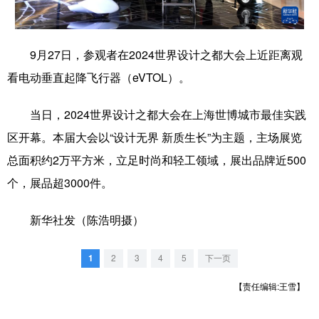
学术中国
乡村振兴
银龄
溯源中国
9月27日，参观者在2024世界设计之都大会上近距离观
城市
旅游
能源
会展
看电动垂直起降飞行器（eVTOL）。
彩票
娱乐
时尚
悦读
当日，2024世界设计之都大会在上海世博城市最佳实践
公益
一带一路
亚太网
上市公司
区开幕。本届大会以“设计无界 新质生长”为主题，主场展览
文化产业
总面积约2万平方米，立足时尚和轻工领域，展出品牌近500
个，展品超3000件。
地方频道
新华社发（陈浩明摄）
北京
天津
河北
山西
1
2
3
4
5
下一页
辽宁
吉林
上海
江苏
【责任编辑:王雪】
浙江
安徽
福建
江西