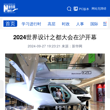
手机版
网站无障碍
PC版本
网站地图
首页
学习进行时
高层
时政
人事
国际
财
2024世界设计之都大会在沪开幕
学习进行时
高层
时政
人事
2024-09-27 19:23:21
来源：新华网
国际
财经
网评
港澳
台湾
思客智库
全球连线
教育
科技
科创
量子
体育
文化
书画
健康
军事
访谈
视频
图片
政务
法律
中央文件
金融
汽车
食品
人居
信息化
数字经济