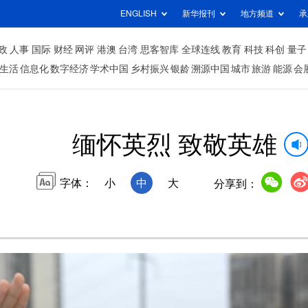
ENGLISH
新华报刊
地方频道
承
政
人事
国际
财经
网评
港澳
台湾
思客智库
全球连线
教育
科技
科创
量子
生活
信息化
数字经济
学术中国
乡村振兴
银龄
溯源中国
城市
旅游
能源
会
缅怀英烈 致敬英雄
字体：
小
中
大
分享到：