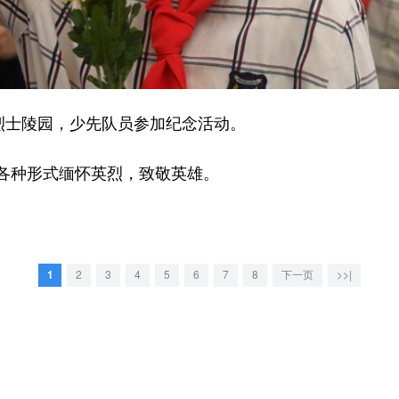
士陵园，少先队员参加纪念活动。
种形式缅怀英烈，致敬英雄。
1
2
3
4
5
6
7
8
下一页
>>|