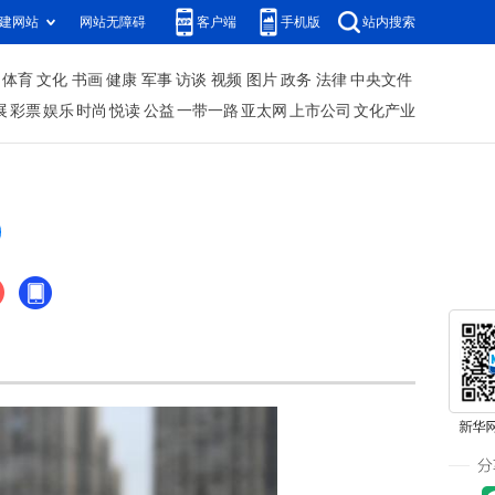
建网站
网站无障碍
客户端
手机版
站内搜索
体育
文化
书画
健康
军事
访谈
视频
图片
政务
法律
中央文件
展
彩票
娱乐
时尚
悦读
公益
一带一路
亚太网
上市公司
文化产业