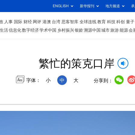
ENGLISH
新华报刊
地方频道
承
政
人事
国际
财经
网评
港澳
台湾
思客智库
全球连线
教育
科技
科创
量子
生活
信息化
数字经济
学术中国
乡村振兴
银龄
溯源中国
城市
旅游
能源
会
繁忙的策克口岸
字体：
小
中
大
分享到：