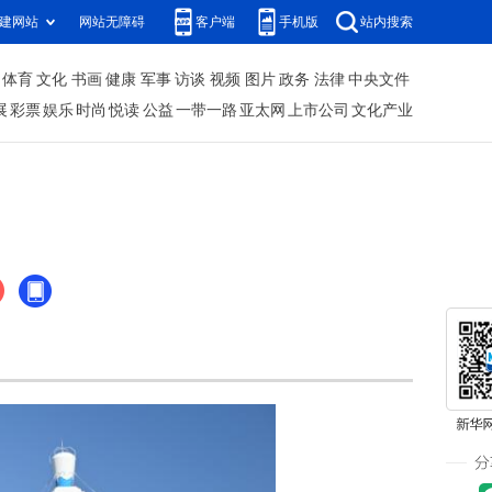
建网站
网站无障碍
客户端
手机版
站内搜索
体育
文化
书画
健康
军事
访谈
视频
图片
政务
法律
中央文件
展
彩票
娱乐
时尚
悦读
公益
一带一路
亚太网
上市公司
文化产业