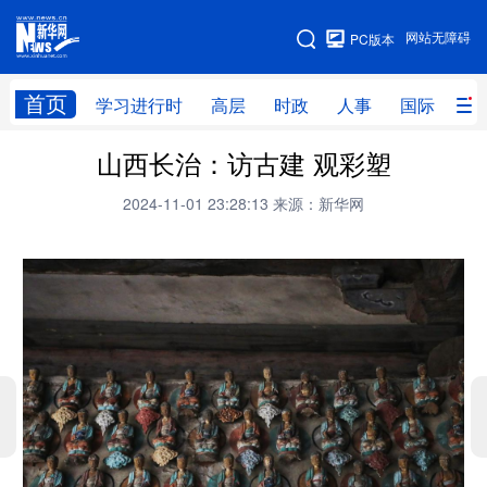
手机版
网站无障碍
PC版本
网站地图
首页
学习进行时
高层
时政
人事
国际
财
山西长治：访古建 观彩塑
学习进行时
高层
时政
人事
2024-11-01 23:28:13
来源：新华网
国际
财经
网评
港澳
台湾
思客智库
全球连线
教育
科技
科创
量子
体育
文化
书画
健康
军事
访谈
视频
图片
政务
法律
中央文件
金融
汽车
食品
人居
信息化
数字经济