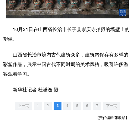
学术中国
乡村振兴
银龄
溯源中国
城市
旅游
能源
会展
10月31日在山西省长治市长子县崇庆寺拍摄的墙壁上的
彩票
娱乐
时尚
悦读
塑像。
公益
一带一路
亚太网
上市公司
山西省长治市境内古代建筑众多，建筑内保存有多样的
文化产业
彩塑作品，展示中国古代不同时期的美术风格，吸引许多游
客观看学习。
地方频道
新华社记者 杜潇逸 摄
北京
天津
河北
山西
上一页
1
2
3
4
5
6
7
下一页
辽宁
吉林
上海
江苏
【责任编辑:张欣然】
浙江
安徽
福建
江西