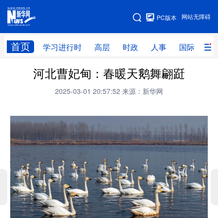
手机版
网站无障碍
PC版本
网站地图
首页
学习进行时
高层
时政
人事
国际
财
河北曹妃甸：春暖天鹅舞翩跹
学习进行时
高层
时政
人事
2025-03-01 20:57:52
来源：新华网
国际
财经
网评
港澳
台湾
思客智库
全球连线
教育
科技
科创
量子
体育
文化
书画
健康
军事
访谈
视频
图片
政务
法律
中央文件
金融
汽车
食品
人居
信息化
数字经济