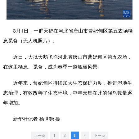
学术中国
乡村振兴
银龄
溯源中国
城市
旅游
能源
会展
3月1日，一群天鹅在河北省唐山市曹妃甸区第五农场栖
彩票
娱乐
时尚
悦读
息觅食（无人机照片）。
公益
一带一路
亚太网
上市公司
近日，大批天鹅飞临河北省唐山市曹妃甸区第五农场，
文化产业
在这里栖息、觅食，成为春季一道靓丽风景。
近年来，曹妃甸区持续加大生态保护力度，推进湿地生
地方频道
态治理，有效改善了生态环境，每年云集在此的候鸟数量逐
北京
天津
河北
山西
年增加。
辽宁
吉林
上海
江苏
新华社记者 杨世尧 摄
浙江
安徽
福建
江西
上一页
1
2
3
4
下一页