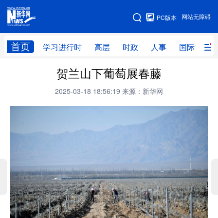
手机版
网站无障碍
PC版本
网站地图
首页
学习进行时
高层
时政
人事
国际
财
贺兰山下葡萄展春藤
学习进行时
高层
时政
人事
2025-03-18 18:56:19
来源：新华网
国际
财经
网评
港澳
台湾
思客智库
全球连线
教育
科技
科创
量子
体育
文化
书画
健康
军事
访谈
视频
图片
政务
法律
中央文件
金融
汽车
食品
人居
信息化
数字经济