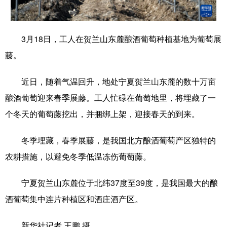
学术中国
乡村振兴
银龄
溯源中国
3月18日，工人在贺兰山东麓酿酒葡萄种植基地为葡萄展
城市
旅游
能源
会展
藤。
彩票
娱乐
时尚
悦读
近日，随着气温回升，地处宁夏贺兰山东麓的数十万亩
公益
一带一路
亚太网
上市公司
酿酒葡萄迎来春季展藤。工人忙碌在葡萄地里，将埋藏了一
文化产业
个冬天的葡萄藤挖出，并捆绑上架，迎接春天的到来。
冬季埋藏，春季展藤，是我国北方酿酒葡萄产区独特的
地方频道
农耕措施，以避免冬季低温冻伤葡萄藤。
北京
天津
河北
山西
宁夏贺兰山东麓位于北纬37度至39度，是我国最大的酿
辽宁
吉林
上海
江苏
酒葡萄集中连片种植区和酒庄酒产区。
浙江
安徽
福建
江西
新华社记者 王鹏 摄