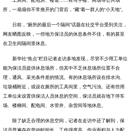
工具间、配电房、楼道……在写字楼、商场等公共场
山东
河南
湖北
湖南
所，一扇扇你不常推开的门背后，“藏”着一群人的“小天地”。
广东
广西
海南
重庆
日前，“厕所的最后一个隔间”话题在社交平台受到关注，
四川
贵州
云南
西藏
网友晒图反映，一些地方保洁员的休息条件不佳，有的甚至
陕西
甘肃
青海
宁夏
在卫生间隔间里休息。
新疆
内蒙古
黑龙江
新华社“焦点”栏目记者走访多地发现，尽管不少用工单位
能为保洁员提供休息场所，但其中不乏休息场所位置不合
多语种频道
理，通风、采光条件差的情况。有的休息场所设在排水沟、
English
Español
Français
عربى
垃圾桶附近，或设在厕所的工具间里，空气污浊。还有些用
工单位未设置供保洁人员休息的空间，保洁员就在地下停车
Русский язык
日本語
한국어
场、楼梯间、配电间、水管井、杂货间等地休息。
Deutsch
Português
除了缺乏合理的休息空间，记者在走访中还了解到，保
洁员普遍存在劳动时间长、工作强度高、作业面积与人力配