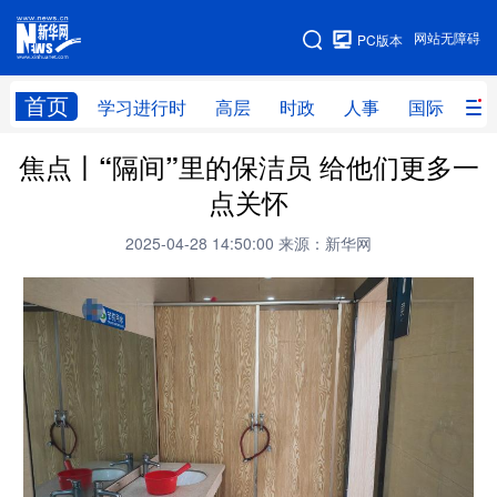
手机版
网站无障碍
PC版本
网站地图
首页
学习进行时
高层
时政
人事
国际
财
焦点丨“隔间”里的保洁员 给他们更多一
学习进行时
高层
时政
人事
点关怀
国际
财经
网评
港澳
2025-04-28 14:50:00
来源：新华网
台湾
思客智库
全球连线
教育
科技
科创
量子
体育
文化
书画
健康
军事
访谈
视频
图片
政务
法律
中央文件
金融
汽车
食品
人居
信息化
数字经济