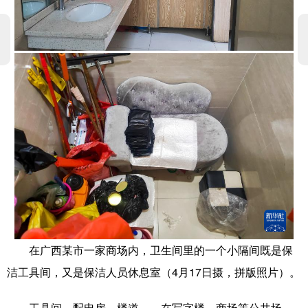
学术中国
乡村振兴
银龄
溯源中国
城市
旅游
能源
会展
彩票
娱乐
时尚
悦读
公益
一带一路
亚太网
上市公司
文化产业
地方频道
北京
天津
河北
山西
在广西某市一家商场内，卫生间里的一个小隔间既是保
辽宁
吉林
上海
江苏
洁工具间，又是保洁人员休息室（4月17日摄，拼版照片）。
浙江
安徽
福建
江西