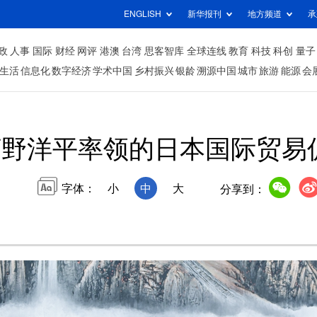
ENGLISH
新华报刊
地方频道
承
政
人事
国际
财经
网评
港澳
台湾
思客智库
全球连线
教育
科技
科创
量子
生活
信息化
数字经济
学术中国
乡村振兴
银龄
溯源中国
城市
旅游
能源
会
河野洋平率领的日本国际贸易
字体：
小
中
大
分享到：