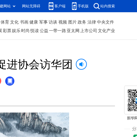
建网站
网站无障碍
客户端
手机版
站内搜索
体育
文化
书画
健康
军事
访谈
视频
图片
政务
法律
中央文件
展
彩票
娱乐
时尚
悦读
公益
一带一路
亚太网
上市公司
文化产业
促进协会访华团