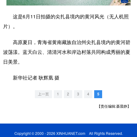
学术中国
乡村振兴
银龄
溯源中国
这是6月11日拍摄的尖扎县境内的黄河风光（无人机照
城市
旅游
能源
会展
片）。
彩票
娱乐
时尚
悦读
高原夏日，青海省黄南藏族自治州尖扎县境内的黄河碧
公益
一带一路
亚太网
上市公司
波荡漾。蓝天白云、清清河水和岸边村落共同构成秀丽的夏
日美景。
文化产业
新华社记者 耿辉凰 摄
地方频道
上一页
1
2
3
4
5
北京
天津
河北
山西
【责任编辑:聂晨静】
辽宁
吉林
上海
江苏
浙江
安徽
福建
江西
Copyright © 2000 - 2026 XINHUANET.com All Rights Reserved.