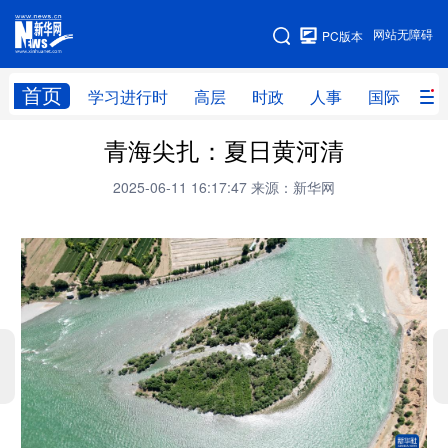
手机版
网站无障碍
PC版本
网站地图
首页
学习进行时
高层
时政
人事
国际
财
青海尖扎：夏日黄河清
学习进行时
高层
时政
人事
2025-06-11 16:17:47
来源：新华网
国际
财经
网评
港澳
台湾
思客智库
全球连线
教育
科技
科创
量子
体育
文化
书画
健康
军事
访谈
视频
图片
政务
法律
中央文件
金融
汽车
食品
人居
信息化
数字经济