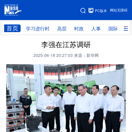
手机版
网站无障碍
PC版本
网站地图
首页
学习进行时
高层
时政
人事
国际
财
李强在江苏调研
学习进行时
高层
时政
人事
2025-06-18 20:27:03
来源：新华网
国际
财经
网评
港澳
台湾
思客智库
全球连线
教育
科技
科创
量子
体育
文化
书画
健康
军事
访谈
视频
图片
政务
法律
中央文件
金融
汽车
食品
人居
信息化
数字经济