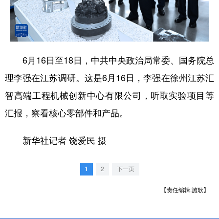
学术中国
乡村振兴
银龄
溯源中国
城市
旅游
能源
会展
6月16日至18日，中共中央政治局常委、国务院总
彩票
娱乐
时尚
悦读
理李强在江苏调研。这是6月16日，李强在徐州江苏汇
公益
一带一路
亚太网
上市公司
智高端工程机械创新中心有限公司，听取实验项目等
文化产业
汇报，察看核心零部件和产品。
地方频道
新华社记者 饶爱民 摄
北京
天津
河北
山西
1
2
下一页
辽宁
吉林
上海
江苏
【责任编辑:施歌】
浙江
安徽
福建
江西