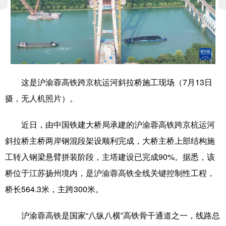
学术中国
乡村振兴
银龄
溯源中国
城市
旅游
能源
会展
彩票
娱乐
时尚
悦读
这是沪渝蓉高铁跨京杭运河斜拉桥施工现场（7月13日
公益
一带一路
亚太网
上市公司
摄，无人机照片）。
文化产业
近日，由中国铁建大桥局承建的沪渝蓉高铁跨京杭运河
斜拉桥主桥两岸钢混段架设顺利完成，大桥主桥上部结构施
地方频道
工转入钢梁悬臂拼装阶段，主塔建设已完成90%。据悉，该
北京
天津
河北
山西
桥位于江苏扬州境内，是沪渝蓉高铁全线关键控制性工程，
辽宁
吉林
上海
江苏
桥长564.3米，主跨300米。
浙江
安徽
福建
江西
沪渝蓉高铁是国家“八纵八横”高铁骨干通道之一，线路总