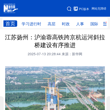
手机版
网站无障碍
PC版本
网站地图
首页
学习进行时
高层
时政
人事
国际
财
江苏扬州：沪渝蓉高铁跨京杭运河斜拉
学习进行时
高层
时政
人事
桥建设有序推进
国际
财经
网评
港澳
2025-07-13 20:28:44
来源：新华网
台湾
思客智库
全球连线
教育
科技
科创
量子
体育
文化
书画
健康
军事
访谈
视频
图片
政务
法律
中央文件
金融
汽车
食品
人居
信息化
数字经济