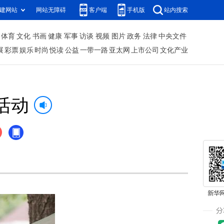
建网站
网站无障碍
客户端
手机版
站内搜索
体育
文化
书画
健康
军事
访谈
视频
图片
政务
法律
中央文件
展
彩票
娱乐
时尚
悦读
公益
一带一路
亚太网
上市公司
文化产业
活动