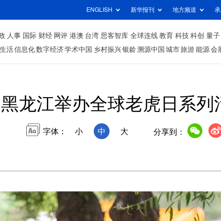
ENGLISH
新华报刊
地方频道
承
政
人事
国际
财经
网评
港澳
台湾
思客智库
全球连线
教育
科技
科创
量子
生活
信息化
数字经济
学术中国
乡村振兴
银龄
溯源中国
城市
旅游
能源
会
黑龙江举办全球老虎日系列
字体：
小
中
大
分享到：