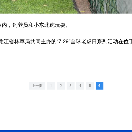
园内，饲养员和小东北虎玩耍。
省林草局共同主办的“7·29”全球老虎日系列活动在位
上一页
1
2
3
4
5
6