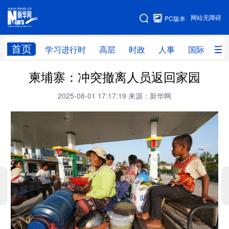
手机版
网站无障碍
PC版本
网站地图
首页
学习进行时
高层
时政
人事
国际
财
柬埔寨：冲突撤离人员返回家园
学习进行时
高层
时政
人事
2025-08-01 17:17:19
来源：新华网
国际
财经
网评
港澳
台湾
思客智库
全球连线
教育
科技
科创
量子
体育
文化
书画
健康
军事
访谈
视频
图片
政务
法律
中央文件
金融
汽车
食品
人居
信息化
数字经济