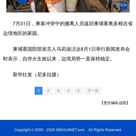
学术中国
乡村振兴
银龄
溯源中国
7月31日，柬泰冲突中的撤离人员返回柬埔寨奥多棉吉省
城市
旅游
能源
会展
边境地区的家园。
彩票
娱乐
时尚
悦读
柬埔寨国防部发言人马莉淑洁达8月1日举行新闻发布会
公益
一带一路
亚太网
上市公司
时表示，自停火生效以来，边境局势一直保持稳定。
文化产业
新华社发（尼多拉摄）
地方频道
1
2
3
4
5
下一页
北京
天津
河北
山西
【责任编辑:赵阳】
辽宁
吉林
上海
江苏
浙江
安徽
福建
江西
Copyright © 2000 - 2026 XINHUANET.com All Rights Reserved.