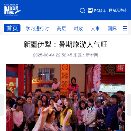
手机版
网站无障碍
PC版本
网站地图
首页
学习进行时
高层
时政
人事
国际
财
新疆伊犁：暑期旅游人气旺
学习进行时
高层
时政
人事
2025-08-04 22:52:45
来源：新华网
国际
财经
网评
港澳
台湾
思客智库
全球连线
教育
科技
科创
量子
体育
文化
书画
健康
军事
访谈
视频
图片
政务
法律
中央文件
金融
汽车
食品
人居
信息化
数字经济