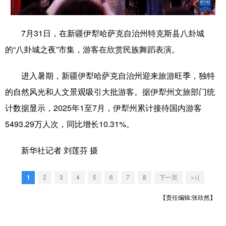
学术中国
乡村振兴
银龄
溯源中国
7月31日，在新疆伊犁哈萨克自治州特克斯县八卦城
城市
旅游
能源
会展
的“八卦城之夜”市集，游客在欣赏民族舞蹈表演。
彩票
娱乐
时尚
悦读
进入暑期，新疆伊犁哈萨克自治州迎来旅游旺季，独特
公益
一带一路
亚太网
上市公司
的自然风光和人文景观吸引大批游客。据伊犁州文旅部门统
文化产业
计数据显示，2025年1至7月，伊犁州累计接待国内游客
5493.29万人次，同比增长10.31%。
地方频道
新华社记者 刘莲芬 摄
北京
天津
河北
山西
1
2
3
4
5
6
7
8
下一页
>>|
辽宁
吉林
上海
江苏
【责任编辑:张欣然】
浙江
安徽
福建
江西