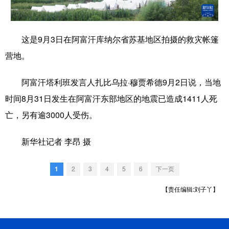
学术中国
乡村振兴
银龄
溯源中国
这是9月3日在阿富汗库纳尔省苏基地区拍摄的救灾帐篷
城市
旅游
能源
会展
营地。
彩票
娱乐
时尚
悦读
阿富汗塔利班发言人扎比乌拉·穆贾希德9月2日说，当地
公益
一带一路
亚太网
上市公司
时间8月31日发生在阿富汗东部地区的地震已造成1411人死
文化产业
亡，另有逾3000人受伤。
新华社记者 李昂 摄
地方频道
北京
天津
河北
山西
1
2
3
4
5
6
下一页
辽宁
吉林
上海
江苏
【责任编辑:刘子丫】
浙江
安徽
福建
江西