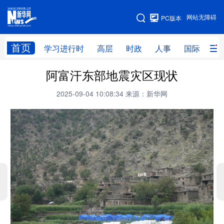
手机版
网站无障碍
PC版本
网站地图
首页
学习进行时
高层
时政
人事
国际
财
阿富汗东部地震灾区现状
学习进行时
高层
时政
人事
2025-09-04 10:08:34
来源：新华网
国际
财经
网评
港澳
台湾
思客智库
全球连线
教育
科技
科创
量子
体育
文化
书画
健康
军事
访谈
视频
图片
政务
法律
中央文件
金融
汽车
食品
人居
信息化
数字经济