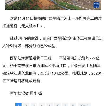
学术中国
乡村振兴
银龄
溯源中国
这是11月11日拍摄的广西平陆运河上一座即将完工的过
城市
旅游
能源
会展
江通道桥（无人机照片）。
彩票
娱乐
时尚
悦读
经过3年多的建设，目前广西平陆运河主体工程建设已进
公益
一带一路
亚太网
上市公司
入冲刺阶段，部分航道已经成型。
文化产业
西部陆海新通道骨干工程——平陆运河总投资约727亿
元，始于南宁横州市西津库区平塘江口，经钦州灵山县陆屋
地方频道
镇沿钦江进入北部湾，全长约134.2公里。按照规划，2026年
北京
天津
河北
山西
底平陆运河将建成通航。
辽宁
吉林
上海
江苏
新华社记者 周华 摄
浙江
安徽
福建
江西
1
2
3
4
5
6
7
8
下一页