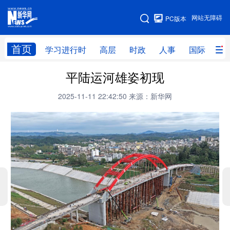
手机版
网站无障碍
PC版本
网站地图
首页
学习进行时
高层
时政
人事
国际
财
平陆运河雄姿初现
学习进行时
高层
时政
人事
2025-11-11 22:42:50
来源：新华网
国际
财经
网评
港澳
台湾
思客智库
全球连线
教育
科技
科创
量子
体育
文化
书画
健康
军事
访谈
视频
图片
政务
法律
中央文件
金融
汽车
食品
人居
信息化
数字经济