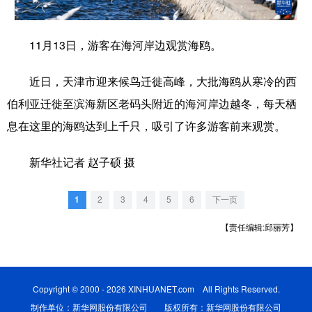
学术中国
乡村振兴
银龄
溯源中国
11月13日，游客在海河岸边观赏海鸥。
城市
旅游
能源
会展
近日，天津市迎来候鸟迁徙高峰，大批海鸥从寒冷的西
彩票
娱乐
时尚
悦读
伯利亚迁徙至滨海新区老码头附近的海河岸边越冬，每天栖
公益
一带一路
亚太网
上市公司
息在这里的海鸥达到上千只，吸引了许多游客前来观赏。
文化产业
新华社记者 赵子硕 摄
地方频道
1
2
3
4
5
6
下一页
北京
天津
河北
山西
【责任编辑:邱丽芳】
辽宁
吉林
上海
江苏
浙江
安徽
福建
江西
Copyright © 2000 - 2026 XINHUANET.com All Rights Reserved.
制作单位：新华网股份有限公司 版权所有：新华网股份有限公司