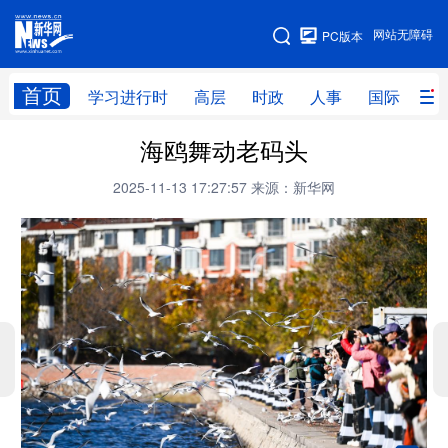
手机版
网站无障碍
PC版本
网站地图
首页
学习进行时
高层
时政
人事
国际
财
海鸥舞动老码头
学习进行时
高层
时政
人事
2025-11-13 17:27:57
来源：新华网
国际
财经
网评
港澳
台湾
思客智库
全球连线
教育
科技
科创
量子
体育
文化
书画
健康
军事
访谈
视频
图片
政务
法律
中央文件
金融
汽车
食品
人居
信息化
数字经济