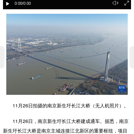
0:00
/0:00
学术中国
乡村振兴
银龄
溯源中国
城市
旅游
能源
会展
彩票
娱乐
时尚
悦读
公益
一带一路
亚太网
上市公司
文化产业
地方频道
北京
天津
河北
山西
11月26日拍摄的南京新生圩长江大桥（无人机照片）。
辽宁
吉林
上海
江苏
11月26日，南京新生圩长江大桥建成通车。据悉，南京
浙江
安徽
福建
江西
新生圩长江大桥是南京主城连接江北新区的重要枢纽，项目