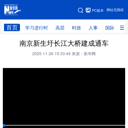
手机版
网站无障碍
PC版本
网站地图
首页
学习进行时
高层
时政
人事
国际
财
南京新生圩长江大桥建成通车
学习进行时
高层
时政
人事
2025-11-26 15:33:49
来源：新华网
国际
财经
网评
港澳
台湾
思客智库
全球连线
教育
科技
科创
量子
体育
文化
书画
健康
军事
访谈
视频
图片
政务
法律
中央文件
金融
汽车
食品
人居
信息化
数字经济