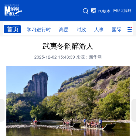
手机版
网站无障碍
PC版本
网站地图
首页
学习进行时
高层
时政
人事
国际
财
武夷冬韵醉游人
学习进行时
高层
时政
人事
2025-12-02 15:43:39
来源：新华网
国际
财经
网评
港澳
台湾
思客智库
全球连线
教育
科技
科创
量子
体育
文化
书画
健康
军事
访谈
视频
图片
政务
法律
中央文件
金融
汽车
食品
人居
信息化
数字经济