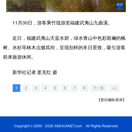
学术中国
乡村振兴
银龄
溯源中国
11月30日，游客乘竹筏游览福建武夷山九曲溪。
城市
旅游
能源
会展
彩票
娱乐
时尚
悦读
近日，福建武夷山天蓝水碧，绿水青山中色彩斑斓的枫
树、水杉等林木点缀其间，呈现别样的冬日景致，吸引游客
公益
一带一路
亚太网
上市公司
前来旅游休闲。
文化产业
新华社记者 姜克红 摄
地方频道
1
2
3
4
5
6
7
8
下一页
>>|
北京
天津
河北
山西
【责任编辑:薛涛】
辽宁
吉林
上海
江苏
浙江
安徽
福建
江西
Copyright © 2000 - 2026 XINHUANET.com All Rights Reserved.