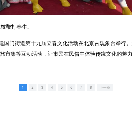
花枝鞭打春牛。
国门街道第十九届立春文化活动在北京古观象台举行。
文旅市集等互动活动，让市民在民俗中体验传统文化的魅
1
2
3
4
5
6
7
8
下一页