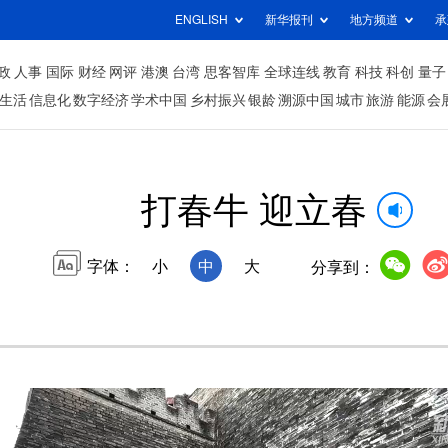
ENGLISH
新华报刊
地方频道
承
政
人事
国际
财经
网评
港澳
台湾
思客智库
全球连线
教育
科技
科创
量子
生活
信息化
数字经济
学术中国
乡村振兴
银龄
溯源中国
城市
旅游
能源
会
打春牛 迎立春
字体：
小
中
大
分享到：