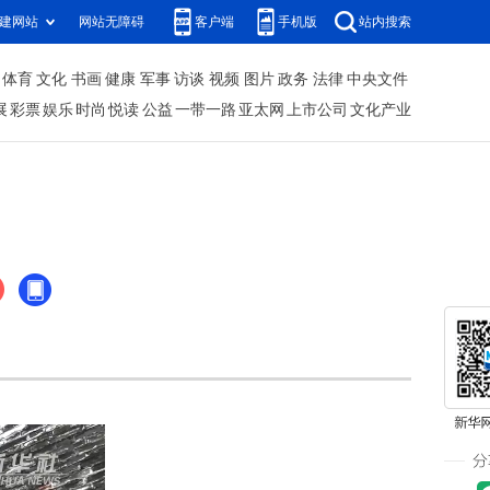
建网站
网站无障碍
客户端
手机版
站内搜索
体育
文化
书画
健康
军事
访谈
视频
图片
政务
法律
中央文件
展
彩票
娱乐
时尚
悦读
公益
一带一路
亚太网
上市公司
文化产业