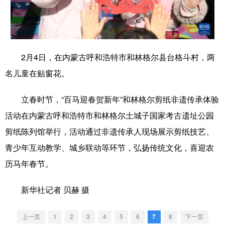
学术中国
乡村振兴
银龄
溯源中国
城市
旅游
能源
会展
2月4日，在内蒙古呼和浩特市和林格尔县台格斗村，两
彩票
娱乐
时尚
悦读
名儿童在贴窗花。
公益
一带一路
亚太网
上市公司
立春时节，“百马迎春贺新年”和林格尔剪纸非遗传承体验
文化产业
活动在内蒙古呼和浩特市和林格尔土城子国家考古遗址公园
剪纸陈列馆举行，活动通过非遗传承人现场展示剪纸技艺、
地方频道
青少年互动教学、城乡联动等环节，弘扬传统文化，喜迎农
历马年春节。
北京
天津
河北
山西
辽宁
吉林
上海
江苏
新华社记者 贝赫 摄
浙江
安徽
福建
江西
上一页
1
2
3
4
5
6
7
8
下一页