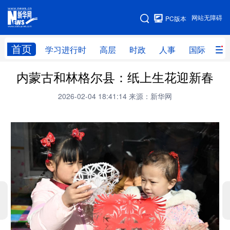
手机版
网站无障碍
PC版本
网站地图
首页
学习进行时
高层
时政
人事
国际
财
内蒙古和林格尔县：纸上生花迎新春
学习进行时
高层
时政
人事
2026-02-04 18:41:14
来源：新华网
国际
财经
网评
港澳
台湾
思客智库
全球连线
教育
科技
科创
量子
体育
文化
书画
健康
军事
访谈
视频
图片
政务
法律
中央文件
金融
汽车
食品
人居
信息化
数字经济