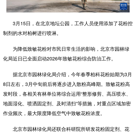
学术中国
乡村振兴
银龄
溯源中国
3月15日，在北京地坛公园，工作人员使用添加了花粉控
城市
旅游
能源
会展
制剂的水对柏树进行喷淋。
彩票
娱乐
时尚
悦读
为降低致敏花粉对市民日常生活的影响，北京市园林绿
公益
一带一路
亚太网
上市公司
化局近日已全面启动2026年致敏花粉综合防治工作。
文化产业
据北京市园林绿化局介绍，今年春季柏科花粉始期为3月
8日左右，3月中旬前后将逐步进入散粉高峰期。致敏花粉高
地方频道
发时段，各相关有林单位将综合运用“整形修剪、高压喷水、
北京
天津
河北
山西
地面湿化、喷洒固定剂、及时清扫”等措施，对重点区域加密
辽宁
吉林
上海
江苏
作业频次，最大限度降低空气中致敏花粉浓度。
浙江
安徽
福建
江西
北京市园林绿化局还联合科研院所研发花粉固定剂、花