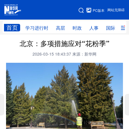
手机版
网站无障碍
PC版本
网站地图
首页
学习进行时
高层
时政
人事
国际
财
北京：多项措施应对“花粉季”
学习进行时
高层
时政
人事
2026-03-15 18:43:37
来源：新华网
国际
财经
网评
港澳
台湾
思客智库
全球连线
教育
科技
科创
量子
体育
文化
书画
健康
军事
访谈
视频
图片
政务
法律
中央文件
金融
汽车
食品
人居
信息化
数字经济