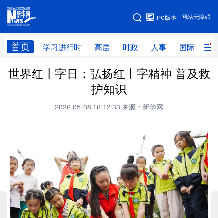
手机版
网站无障碍
PC版本
网站地图
首页
学习进行时
高层
时政
人事
国际
财
世界红十字日：弘扬红十字精神 普及救
学习进行时
高层
时政
人事
护知识
国际
财经
网评
港澳
2026-05-08 16:12:33
来源：新华网
台湾
思客智库
全球连线
教育
科技
科创
量子
体育
文化
书画
健康
军事
访谈
视频
图片
政务
法律
中央文件
金融
汽车
食品
人居
信息化
数字经济