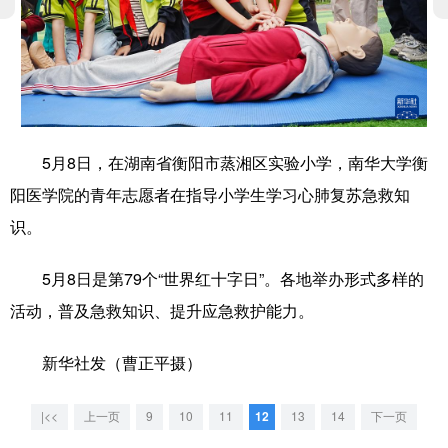
学术中国
乡村振兴
银龄
溯源中国
城市
旅游
能源
会展
彩票
娱乐
时尚
悦读
5月8日，在湖南省衡阳市蒸湘区实验小学，南华大学衡
公益
一带一路
亚太网
上市公司
阳医学院的青年志愿者在指导小学生学习心肺复苏急救知
文化产业
识。
5月8日是第79个“世界红十字日”。各地举办形式多样的
地方频道
活动，普及急救知识、提升应急救护能力。
北京
天津
河北
山西
新华社发（曹正平摄）
辽宁
吉林
上海
江苏
浙江
安徽
福建
江西
|<<
上一页
9
10
11
12
13
14
下一页