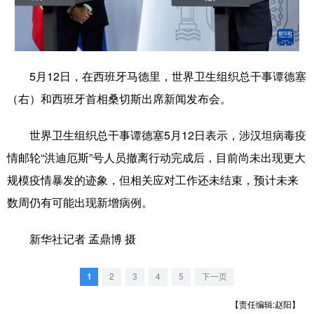
学术中国
乡村振兴
银龄
溯源中国
城市
旅游
能源
会展
5月12日，在西班牙马德里，世界卫生组织总干事谭德塞
彩票
娱乐
时尚
悦读
（右）和西班牙首相桑切斯出席新闻发布会。
公益
一带一路
亚太网
上市公司
世界卫生组织总干事谭德塞5月12日表示，涉汉坦病毒疫
文化产业
情邮轮“洪迪厄斯”号人员撤离行动完成后，目前尚未出现更大
规模疫情暴发的迹象，但相关应对工作还未结束，预计未来
地方频道
数周仍有可能出现新增病例。
北京
天津
河北
山西
新华社记者 孟鼎博 摄
辽宁
吉林
上海
江苏
1
2
3
4
5
下一页
浙江
安徽
福建
江西
【责任编辑:赵阳】