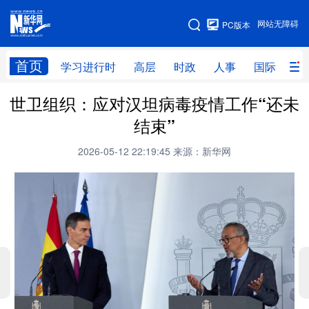
手机版
网站无障碍
PC版本
网站地图
首页
学习进行时
高层
时政
人事
国际
财
世卫组织：应对汉坦病毒疫情工作“还未
学习进行时
高层
时政
人事
结束”
国际
财经
网评
港澳
2026-05-12 22:19:45
来源：新华网
台湾
思客智库
全球连线
教育
科技
科创
量子
体育
文化
书画
健康
军事
访谈
视频
图片
政务
法律
中央文件
金融
汽车
食品
人居
信息化
数字经济