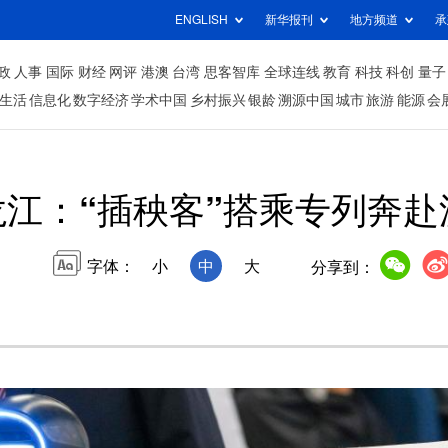
ENGLISH
新华报刊
地方频道
承
政
人事
国际
财经
网评
港澳
台湾
思客智库
全球连线
教育
科技
科创
量子
生活
信息化
数字经济
学术中国
乡村振兴
银龄
溯源中国
城市
旅游
能源
会
龙江：“插秧客”搭乘专列奔赴
字体：
小
中
大
分享到：