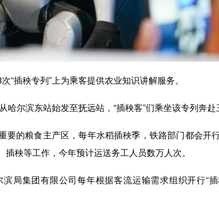
3次“插秧专列”上为乘客提供农业知识讲解服务。
列”从哈尔滨东站始发至抚远站，“插秧客”们乘坐该专列奔
要的粮食主产区，每年水稻插秧季，铁路部门都会开行
、插秧等工作，今年预计运送务工人员数万人次。
滨局集团有限公司每年根据客流运输需求组织开行“插秧