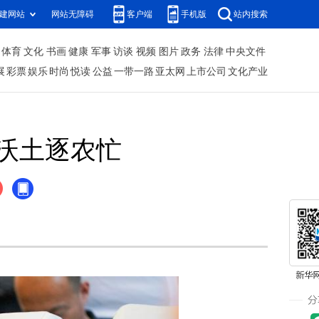
建网站
网站无障碍
客户端
手机版
站内搜索
体育
文化
书画
健康
军事
访谈
视频
图片
政务
法律
中央文件
展
彩票
娱乐
时尚
悦读
公益
一带一路
亚太网
上市公司
文化产业
沃土逐农忙