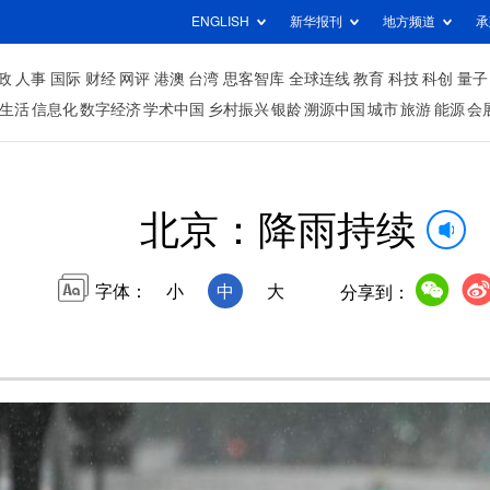
ENGLISH
新华报刊
地方频道
承
政
人事
国际
财经
网评
港澳
台湾
思客智库
全球连线
教育
科技
科创
量子
生活
信息化
数字经济
学术中国
乡村振兴
银龄
溯源中国
城市
旅游
能源
会
北京：降雨持续
字体：
小
中
大
分享到：