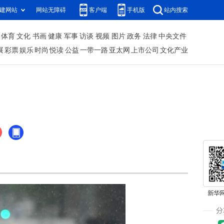
建网站
网站无障碍
客户端
手机版
站内搜索
体育
文化
书画
健康
军事
访谈
视频
图片
政务
法律
中央文件
展
彩票
娱乐
时尚
悦读
公益
一带一路
亚太网
上市公司
文化产业