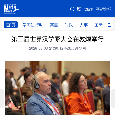
手机版
网站无障碍
PC版本
网站地图
首页
学习进行时
高层
时政
人事
国际
财
第三届世界汉学家大会在敦煌举行
学习进行时
高层
时政
人事
2026-06-03 21:30:12
来源：新华网
国际
财经
网评
港澳
台湾
思客智库
全球连线
教育
科技
科创
量子
体育
文化
书画
健康
军事
访谈
视频
图片
政务
法律
中央文件
金融
汽车
食品
人居
信息化
数字经济