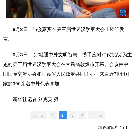
学术中国
乡村振兴
银龄
溯源中国
城市
旅游
能源
会展
6月3日，与会嘉宾在第三届世界汉学家大会上聆听发
彩票
娱乐
时尚
悦读
言。
公益
一带一路
亚太网
上市公司
6月3日，以“融通中外文明智慧，携手应对时代挑战”为主
文化产业
题的第三届世界汉学家大会在甘肃省敦煌市开幕。会议由中
国国际交流协会和甘肃省人民政府共同主办，来自近70个国
家的300余名中外代表参加。
地方频道
北京
天津
河北
山西
新华社记者 刘克英 摄
辽宁
吉林
上海
江苏
上一页
1
2
3
4
下一页
浙江
安徽
福建
江西
【责任编辑:刘子丫】